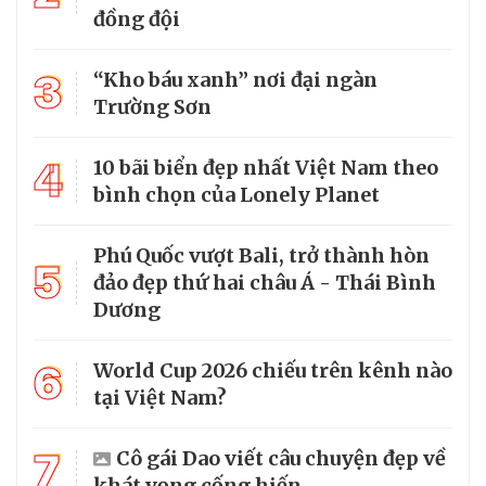
đồng đội
3
“Kho báu xanh” nơi đại ngàn
Trường Sơn
4
10 bãi biển đẹp nhất Việt Nam theo
bình chọn của Lonely Planet
Phú Quốc vượt Bali, trở thành hòn
5
đảo đẹp thứ hai châu Á - Thái Bình
Dương
6
World Cup 2026 chiếu trên kênh nào
tại Việt Nam?
7
Cô gái Dao viết câu chuyện đẹp về
khát vọng cống hiến