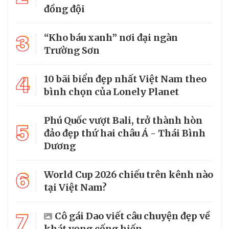
đồng đội
3
“Kho báu xanh” nơi đại ngàn
Trường Sơn
4
10 bãi biển đẹp nhất Việt Nam theo
bình chọn của Lonely Planet
Phú Quốc vượt Bali, trở thành hòn
5
đảo đẹp thứ hai châu Á - Thái Bình
Dương
6
World Cup 2026 chiếu trên kênh nào
tại Việt Nam?
7
Cô gái Dao viết câu chuyện đẹp về
khát vọng cống hiến