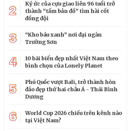
Ký ức của cựu giao liên 96 tuổi trở
2
thành “tấm bản đồ” tìm hài cốt
đồng đội
3
“Kho báu xanh” nơi đại ngàn
Trường Sơn
4
10 bãi biển đẹp nhất Việt Nam theo
bình chọn của Lonely Planet
Phú Quốc vượt Bali, trở thành hòn
5
đảo đẹp thứ hai châu Á - Thái Bình
Dương
6
World Cup 2026 chiếu trên kênh nào
tại Việt Nam?