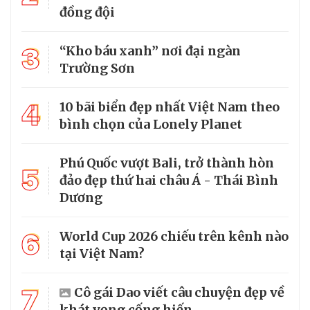
đồng đội
3
“Kho báu xanh” nơi đại ngàn
Trường Sơn
4
10 bãi biển đẹp nhất Việt Nam theo
bình chọn của Lonely Planet
Phú Quốc vượt Bali, trở thành hòn
5
đảo đẹp thứ hai châu Á - Thái Bình
Dương
6
World Cup 2026 chiếu trên kênh nào
tại Việt Nam?
7
Cô gái Dao viết câu chuyện đẹp về
khát vọng cống hiến