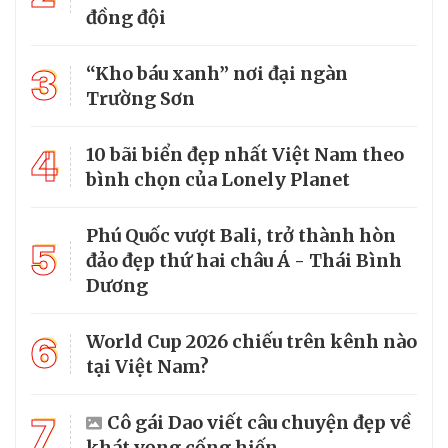
đồng đội
3
“Kho báu xanh” nơi đại ngàn
Trường Sơn
4
10 bãi biển đẹp nhất Việt Nam theo
bình chọn của Lonely Planet
Phú Quốc vượt Bali, trở thành hòn
5
đảo đẹp thứ hai châu Á - Thái Bình
Dương
6
World Cup 2026 chiếu trên kênh nào
tại Việt Nam?
7
Cô gái Dao viết câu chuyện đẹp về
khát vọng cống hiến