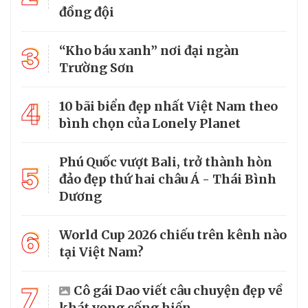
đồng đội
3
“Kho báu xanh” nơi đại ngàn
Trường Sơn
4
10 bãi biển đẹp nhất Việt Nam theo
bình chọn của Lonely Planet
Phú Quốc vượt Bali, trở thành hòn
5
đảo đẹp thứ hai châu Á - Thái Bình
Dương
6
World Cup 2026 chiếu trên kênh nào
tại Việt Nam?
7
Cô gái Dao viết câu chuyện đẹp về
khát vọng cống hiến