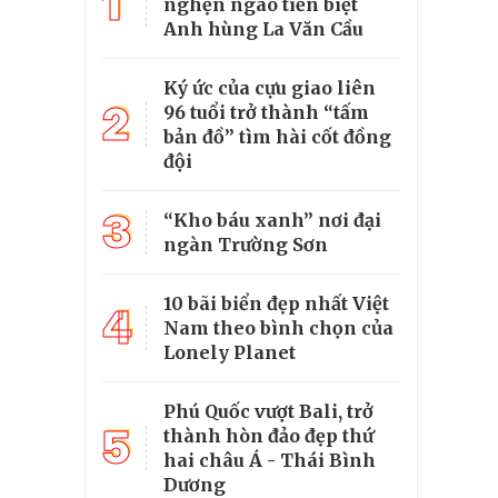
1
nghẹn ngào tiễn biệt
Anh hùng La Văn Cầu
Ký ức của cựu giao liên
2
96 tuổi trở thành “tấm
bản đồ” tìm hài cốt đồng
đội
3
“Kho báu xanh” nơi đại
ngàn Trường Sơn
10 bãi biển đẹp nhất Việt
4
Nam theo bình chọn của
Lonely Planet
Phú Quốc vượt Bali, trở
5
thành hòn đảo đẹp thứ
hai châu Á - Thái Bình
Dương