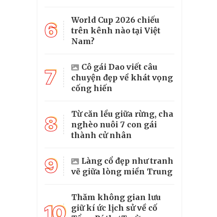
World Cup 2026 chiếu
6
trên kênh nào tại Việt
Nam?
Cô gái Dao viết câu
7
chuyện đẹp về khát vọng
cống hiến
Từ căn lều giữa rừng, cha
8
nghèo nuôi 7 con gái
thành cử nhân
9
Làng cổ đẹp như tranh
vẽ giữa lòng miền Trung
Thăm không gian lưu
10
giữ kí ức lịch sử về cố