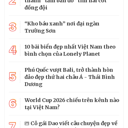
2
thành “tấm bản đồ” tìm hài cốt
đồng đội
3
“Kho báu xanh” nơi đại ngàn
Trường Sơn
4
10 bãi biển đẹp nhất Việt Nam theo
bình chọn của Lonely Planet
Phú Quốc vượt Bali, trở thành hòn
5
đảo đẹp thứ hai châu Á - Thái Bình
Dương
6
World Cup 2026 chiếu trên kênh nào
tại Việt Nam?
7
Cô gái Dao viết câu chuyện đẹp về