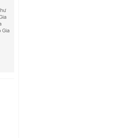
Chư
Gia
a
 Gia