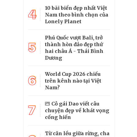
10 bãi biển đẹp nhất Việt
4
Nam theo bình chọn của
Lonely Planet
Phú Quốc vượt Bali, trở
5
thành hòn đảo đẹp thứ
hai châu Á - Thái Bình
Dương
World Cup 2026 chiếu
6
trên kênh nào tại Việt
Nam?
Cô gái Dao viết câu
7
chuyện đẹp về khát vọng
cống hiến
Từ căn lều giữa rừng, cha