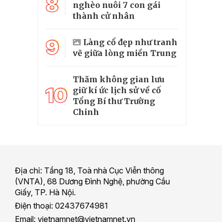
8
nghèo nuôi 7 con gái
thành cử nhân
9
Làng cổ đẹp như tranh
vẽ giữa lòng miền Trung
Thăm không gian lưu
10
giữ kí ức lịch sử về cố
Tổng Bí thư Trường
Chinh
Địa chỉ: Tầng 18, Toà nhà Cục Viễn thông
(VNTA), 68 Dương Đình Nghệ, phường Cầu
Giấy, TP. Hà Nội.
Điện thoại: 02437674981
Email: vietnamnet@vietnamnet.vn