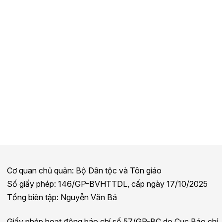
Cơ quan chủ quản: Bộ Dân tộc và Tôn giáo
Số giấy phép: 146/GP-BVHTTDL, cấp ngày 17/10/2025
Tổng biên tập: Nguyễn Văn Bá
Giấy phép hoạt động báo chí số 57/GP-BC do Cục Báo chí,