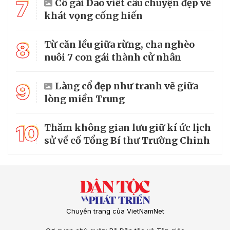
7
Cô gái Dao viết câu chuyện đẹp về
khát vọng cống hiến
8
Từ căn lều giữa rừng, cha nghèo
nuôi 7 con gái thành cử nhân
9
Làng cổ đẹp như tranh vẽ giữa
lòng miền Trung
10
Thăm không gian lưu giữ kí ức lịch
sử về cố Tổng Bí thư Trường Chinh
Chuyên trang của VietNamNet