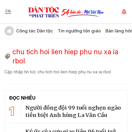
Công tác Dân tộc
Tín ngưỡng tôn giáo
Bản làng hô
chu tich hoi lien hiep phu nu xa ia
rbol
Cập nhập tin tức chu tich hoi lien hiep phu nu xa ia rbol
ĐỌC NHIỀU
1
Người đồng đội 99 tuổi nghẹn ngào
tiễn biệt Anh hùng La Văn Cầu
Ký ức của cựu giao liên 96 tuổi trở