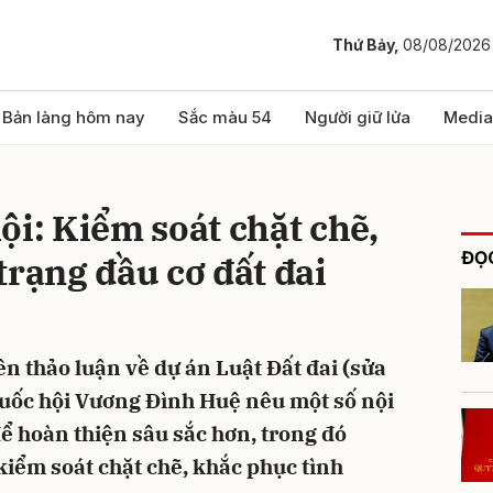
Thứ Bảy,
08/08/2026
bình luận
Bản làng hôm nay
Sắc màu 54
Người giữ lửa
Media
ội: Kiểm soát chặt chẽ,
ĐỌC
trạng đầu cơ đất đai
n thảo luận về dự án Luật Đất đai (sửa
Hủy
G
 Quốc hội Vương Đình Huệ nêu một số nội
để hoàn thiện sâu sắc hơn, trong đó
iểm soát chặt chẽ, khắc phục tình