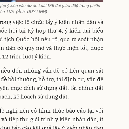
p ý kiến vào dự án Luật Đất đai (sửa đổi) trong phiên
iều 11/5. (Ảnh: DUY LINH)
rong việc tổ chức lấy ý kiến nhân dân và
uốc hội tại Kỳ họp thứ 4, ý kiến đại biểu
 tịch Quốc hội nêu rõ, qua rà soát nhận
ân dân có quy mô và thực hiện tốt, được
12 triệu lượt ý kiến.
hiều đến những vấn đề có liên quan sát
ề bồi thường, hỗ trợ, tái định cư, vấn đề
uyển mục đích sử dụng đất, tài chính đất
hoạch, kế hoạch sử dụng đất.
ề nghị nên có hình thức báo cáo lại với
và tiếp thu giải trình ý kiến nhân dân, ít
 khai báo cáo kết quả lấy ý kiến nhân dân