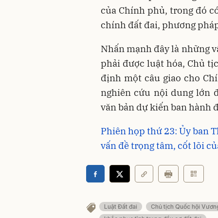
của Chính phủ, trong đó có
chính đất đai, phương pháp, 
Nhấn mạnh đây là những vấn
phải được luật hóa, Chủ tị
định một câu giao cho Ch
nghiên cứu nội dung lớn 
văn bản dự kiến ban hành đ
Phiên họp thứ 23: Ủy ban 
vấn đề trọng tâm, cốt lõi củ
Luật Đất đai
Chủ tịch Quốc hội Vươn