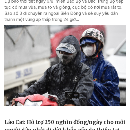
Dự báo thời tiết ngày 6/8, miền Bắc Bộ và Bắc Trung Bộ tiếp
tục có mưa vừa, mưa to và giông, cục bộ có nơi mưa rất to.
Bão số 3 di chuyển ra ngoài Biển Đông và sẽ suy yếu dần
thành một vùng áp thấp trong 24 giờ...
Lào Cai: Hỗ trợ 250 nghìn đồng/ngày cho mỗi
người dân phải di dời khẩn cấp do thiên tai