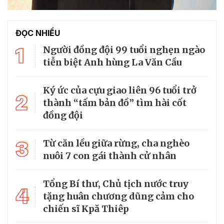
ĐỌC NHIỀU
1
Người đồng đội 99 tuổi nghẹn ngào
tiễn biệt Anh hùng La Văn Cầu
Ký ức của cựu giao liên 96 tuổi trở
2
thành “tấm bản đồ” tìm hài cốt
đồng đội
3
Từ căn lều giữa rừng, cha nghèo
nuôi 7 con gái thành cử nhân
Tổng Bí thư, Chủ tịch nước truy
4
tặng huân chương dũng cảm cho
chiến sĩ Kpă Thiêp