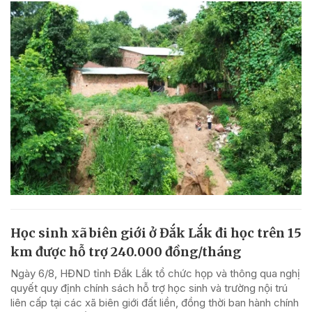
Học sinh xã biên giới ở Đắk Lắk đi học trên 15
km được hỗ trợ 240.000 đồng/tháng
Ngày 6/8, HĐND tỉnh Đắk Lắk tổ chức họp và thông qua nghị
quyết quy định chính sách hỗ trợ học sinh và trường nội trú
liên cấp tại các xã biên giới đất liền, đồng thời ban hành chính