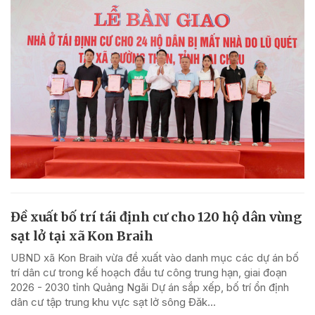
Đề xuất bố trí tái định cư cho 120 hộ dân vùng
sạt lở tại xã Kon Braih
UBND xã Kon Braih vừa đề xuất vào danh mục các dự án bố
trí dân cư trong kế hoạch đầu tư công trung hạn, giai đoạn
2026 - 2030 tỉnh Quảng Ngãi Dự án sắp xếp, bố trí ổn định
dân cư tập trung khu vực sạt lở sông Đăk...