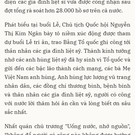
diện các gia đình liệt sĩ vừa được công nhận sau
đợt tổng rà soát hơn 28.000 hồ sơ trên cả nước.
Phát biểu tại buổi Lễ, Chủ tịch Quốc hội Nguyễn
Thị Kim Ngân bày tỏ niềm xúc động được tham
dự buổi Lễ tri ân, trao Bằng Tổ quốc ghi công tới
thân nhân các gia đình liệt sỹ. Thành kính tưởng
nhớ các anh hùng liệt sỹ đã hy sinh vì Tổ quốc và
gửi đến các bậc lão thành cách mạng, các bà Mẹ
Việt Nam anh hùng, Anh hùng lực lượng vũ trang
nhân dân, các đồng chí thương binh, bệnh binh
và thân nhân các gia đình liệt sỹ, người có công
với nước lời thăm hỏi ân cần và lòng biết ơn sâu
sắc nhất.
Nhất quán chủ trương "Uống nước, nhớ nguồn",
“không để người có công nào không được hưởng