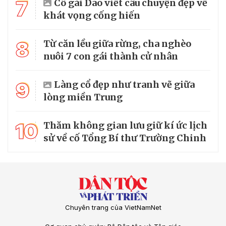
7
Cô gái Dao viết câu chuyện đẹp về
khát vọng cống hiến
8
Từ căn lều giữa rừng, cha nghèo
nuôi 7 con gái thành cử nhân
9
Làng cổ đẹp như tranh vẽ giữa
lòng miền Trung
10
Thăm không gian lưu giữ kí ức lịch
sử về cố Tổng Bí thư Trường Chinh
Chuyên trang của VietNamNet