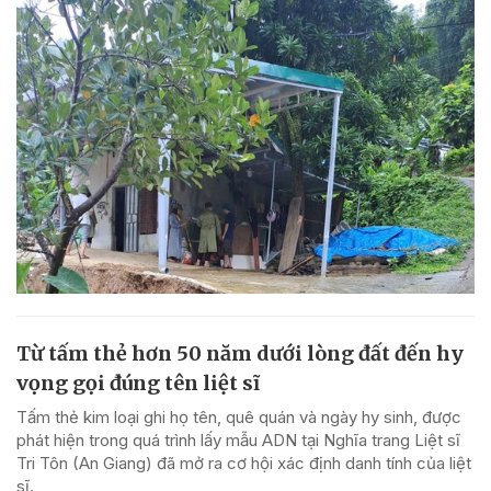
Từ tấm thẻ hơn 50 năm dưới lòng đất đến hy
vọng gọi đúng tên liệt sĩ
Tấm thẻ kim loại ghi họ tên, quê quán và ngày hy sinh, được
phát hiện trong quá trình lấy mẫu ADN tại Nghĩa trang Liệt sĩ
Tri Tôn (An Giang) đã mở ra cơ hội xác định danh tính của liệt
sĩ.