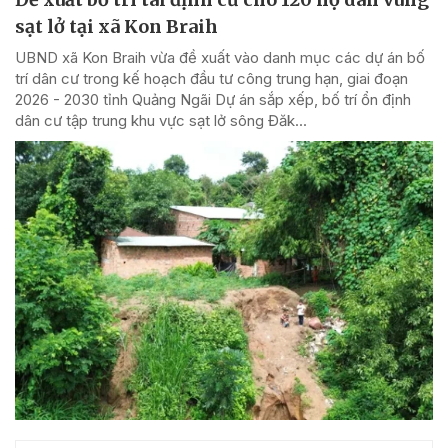
sạt lở tại xã Kon Braih
UBND xã Kon Braih vừa đề xuất vào danh mục các dự án bố
trí dân cư trong kế hoạch đầu tư công trung hạn, giai đoạn
2026 - 2030 tỉnh Quảng Ngãi Dự án sắp xếp, bố trí ổn định
dân cư tập trung khu vực sạt lở sông Đăk...