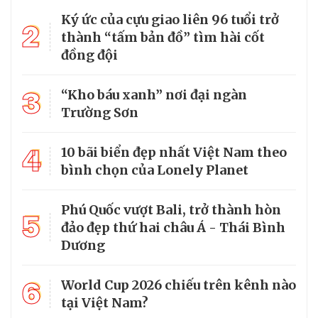
Ký ức của cựu giao liên 96 tuổi trở
2
thành “tấm bản đồ” tìm hài cốt
đồng đội
3
“Kho báu xanh” nơi đại ngàn
Trường Sơn
4
10 bãi biển đẹp nhất Việt Nam theo
bình chọn của Lonely Planet
Phú Quốc vượt Bali, trở thành hòn
5
đảo đẹp thứ hai châu Á - Thái Bình
Dương
6
World Cup 2026 chiếu trên kênh nào
tại Việt Nam?