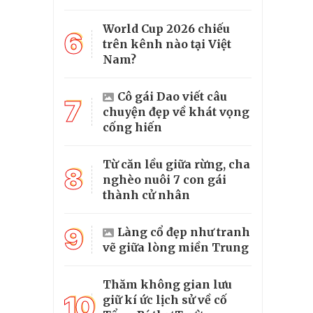
World Cup 2026 chiếu
6
trên kênh nào tại Việt
Nam?
Cô gái Dao viết câu
7
chuyện đẹp về khát vọng
cống hiến
Từ căn lều giữa rừng, cha
8
nghèo nuôi 7 con gái
thành cử nhân
9
Làng cổ đẹp như tranh
vẽ giữa lòng miền Trung
Thăm không gian lưu
10
giữ kí ức lịch sử về cố