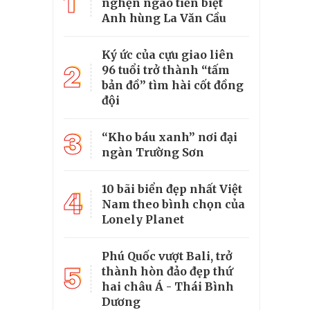
1
nghẹn ngào tiễn biệt
Anh hùng La Văn Cầu
Ký ức của cựu giao liên
2
96 tuổi trở thành “tấm
bản đồ” tìm hài cốt đồng
đội
3
“Kho báu xanh” nơi đại
ngàn Trường Sơn
10 bãi biển đẹp nhất Việt
4
Nam theo bình chọn của
Lonely Planet
Phú Quốc vượt Bali, trở
5
thành hòn đảo đẹp thứ
hai châu Á - Thái Bình
Dương