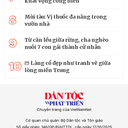
khát vọng cống hiến
8
Mùi tàu: Vị thuốc đa năng trong
vườn nhà
9
Từ căn lều giữa rừng, cha nghèo
nuôi 7 con gái thành cử nhân
10
Làng cổ đẹp như tranh vẽ giữa
lòng miền Trung
Chuyên trang của VietNamNet
Cơ quan chủ quản: Bộ Dân tộc và Tôn giáo
Số giấy phép: 146/GP-BVHTTDL, cấp ngày 17/10/2025