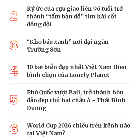
Ký ức của cựu giao liên 96 tuổi trở
2
thành “tấm bản đồ” tìm hài cốt
đồng đội
3
“Kho báu xanh” nơi đại ngàn
Trường Sơn
4
10 bãi biển đẹp nhất Việt Nam theo
bình chọn của Lonely Planet
Phú Quốc vượt Bali, trở thành hòn
5
đảo đẹp thứ hai châu Á - Thái Bình
Dương
6
World Cup 2026 chiếu trên kênh nào
tại Việt Nam?