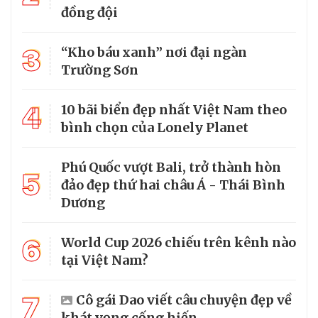
đồng đội
3
“Kho báu xanh” nơi đại ngàn
Trường Sơn
4
10 bãi biển đẹp nhất Việt Nam theo
bình chọn của Lonely Planet
Phú Quốc vượt Bali, trở thành hòn
5
đảo đẹp thứ hai châu Á - Thái Bình
Dương
6
World Cup 2026 chiếu trên kênh nào
tại Việt Nam?
7
Cô gái Dao viết câu chuyện đẹp về
khát vọng cống hiến