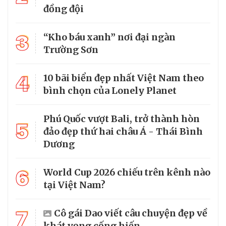
đồng đội
3
“Kho báu xanh” nơi đại ngàn
Trường Sơn
4
10 bãi biển đẹp nhất Việt Nam theo
bình chọn của Lonely Planet
Phú Quốc vượt Bali, trở thành hòn
5
đảo đẹp thứ hai châu Á - Thái Bình
Dương
6
World Cup 2026 chiếu trên kênh nào
tại Việt Nam?
7
Cô gái Dao viết câu chuyện đẹp về
khát vọng cống hiến