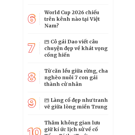
World Cup 2026 chiếu
6
trên kênh nào tại Việt
Nam?
Cô gái Dao viết câu
7
chuyện đẹp về khát vọng
cống hiến
Từ căn lều giữa rừng, cha
8
nghèo nuôi 7 con gái
thành cử nhân
9
Làng cổ đẹp như tranh
vẽ giữa lòng miền Trung
Thăm không gian lưu
10
giữ kí ức lịch sử về cố