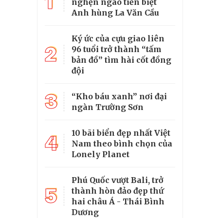
1
nghẹn ngào tiễn biệt
Anh hùng La Văn Cầu
Ký ức của cựu giao liên
2
96 tuổi trở thành “tấm
bản đồ” tìm hài cốt đồng
đội
3
“Kho báu xanh” nơi đại
ngàn Trường Sơn
10 bãi biển đẹp nhất Việt
4
Nam theo bình chọn của
Lonely Planet
Phú Quốc vượt Bali, trở
5
thành hòn đảo đẹp thứ
hai châu Á - Thái Bình
Dương