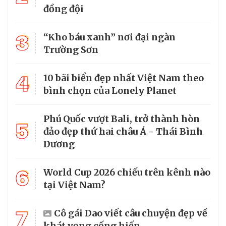
đồng đội
3
“Kho báu xanh” nơi đại ngàn
Trường Sơn
4
10 bãi biển đẹp nhất Việt Nam theo
bình chọn của Lonely Planet
Phú Quốc vượt Bali, trở thành hòn
5
đảo đẹp thứ hai châu Á - Thái Bình
Dương
6
World Cup 2026 chiếu trên kênh nào
tại Việt Nam?
7
Cô gái Dao viết câu chuyện đẹp về
khát vọng cống hiến