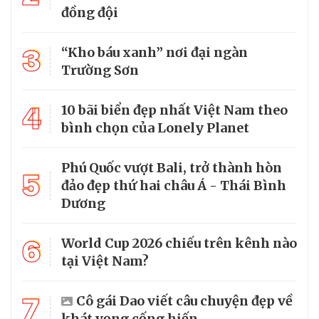
đồng đội
3
“Kho báu xanh” nơi đại ngàn
Trường Sơn
4
10 bãi biển đẹp nhất Việt Nam theo
bình chọn của Lonely Planet
Phú Quốc vượt Bali, trở thành hòn
5
đảo đẹp thứ hai châu Á - Thái Bình
Dương
6
World Cup 2026 chiếu trên kênh nào
tại Việt Nam?
7
Cô gái Dao viết câu chuyện đẹp về
khát vọng cống hiến