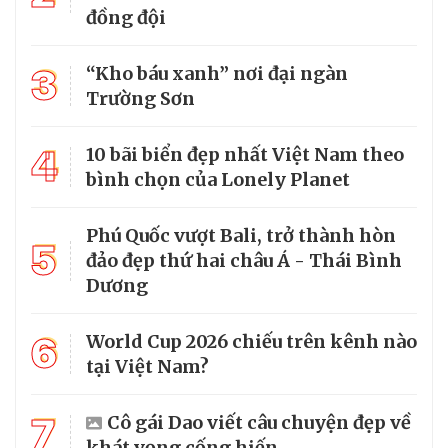
đồng đội
3
“Kho báu xanh” nơi đại ngàn
Trường Sơn
4
10 bãi biển đẹp nhất Việt Nam theo
bình chọn của Lonely Planet
Phú Quốc vượt Bali, trở thành hòn
5
đảo đẹp thứ hai châu Á - Thái Bình
Dương
6
World Cup 2026 chiếu trên kênh nào
tại Việt Nam?
7
Cô gái Dao viết câu chuyện đẹp về
khát vọng cống hiến