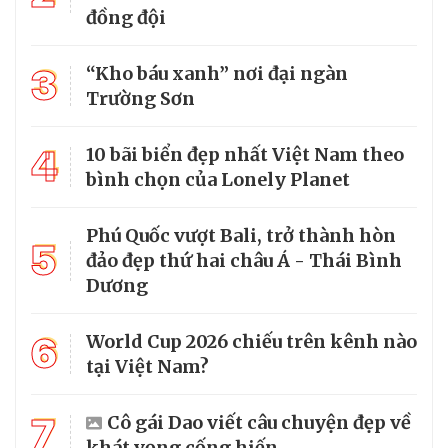
đồng đội
3
“Kho báu xanh” nơi đại ngàn
Trường Sơn
4
10 bãi biển đẹp nhất Việt Nam theo
bình chọn của Lonely Planet
Phú Quốc vượt Bali, trở thành hòn
5
đảo đẹp thứ hai châu Á - Thái Bình
Dương
6
World Cup 2026 chiếu trên kênh nào
tại Việt Nam?
7
Cô gái Dao viết câu chuyện đẹp về
khát vọng cống hiến