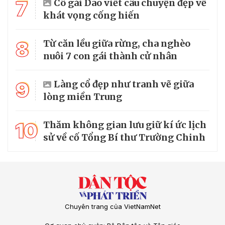
7
Cô gái Dao viết câu chuyện đẹp về
khát vọng cống hiến
8
Từ căn lều giữa rừng, cha nghèo
nuôi 7 con gái thành cử nhân
9
Làng cổ đẹp như tranh vẽ giữa
lòng miền Trung
10
Thăm không gian lưu giữ kí ức lịch
sử về cố Tổng Bí thư Trường Chinh
Chuyên trang của VietNamNet