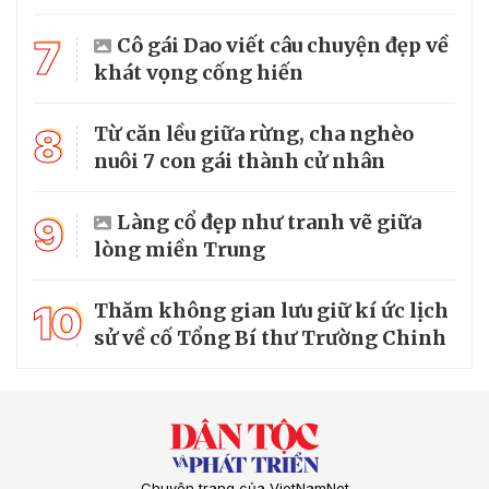
7
Cô gái Dao viết câu chuyện đẹp về
khát vọng cống hiến
8
Từ căn lều giữa rừng, cha nghèo
nuôi 7 con gái thành cử nhân
9
Làng cổ đẹp như tranh vẽ giữa
lòng miền Trung
10
Thăm không gian lưu giữ kí ức lịch
sử về cố Tổng Bí thư Trường Chinh
Chuyên trang của VietNamNet