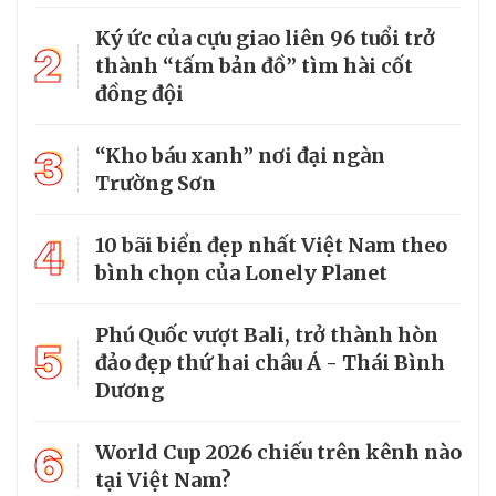
Ký ức của cựu giao liên 96 tuổi trở
2
thành “tấm bản đồ” tìm hài cốt
đồng đội
3
“Kho báu xanh” nơi đại ngàn
Trường Sơn
4
10 bãi biển đẹp nhất Việt Nam theo
bình chọn của Lonely Planet
Phú Quốc vượt Bali, trở thành hòn
5
đảo đẹp thứ hai châu Á - Thái Bình
Dương
6
World Cup 2026 chiếu trên kênh nào
tại Việt Nam?