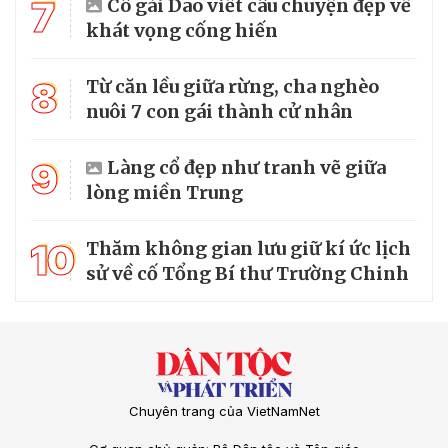
7
Cô gái Dao viết câu chuyện đẹp về
khát vọng cống hiến
8
Từ căn lều giữa rừng, cha nghèo
nuôi 7 con gái thành cử nhân
9
Làng cổ đẹp như tranh vẽ giữa
lòng miền Trung
10
Thăm không gian lưu giữ kí ức lịch
sử về cố Tổng Bí thư Trường Chinh
Chuyên trang của VietNamNet