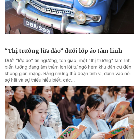
“Thị trường lừa đảo” dưới lớp áo tâm linh
Dưới “lớp áo” tín ngưỡng, tôn giáo, một "thị trường" tâm linh
biến tướng đang âm thầm len lỏi từ ngõ hẻm khu dân cư đến
không gian mạng. Bằng những thủ đoạn tinh vi, đánh vào nỗi
sợ hãi và sự thiếu hiểu biết, các...