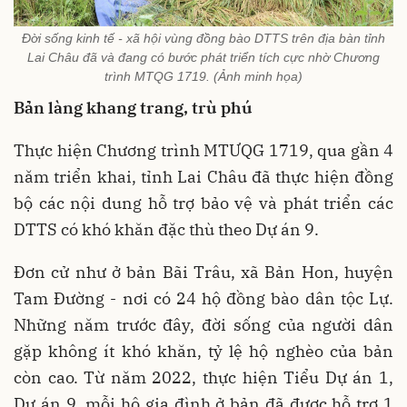
Đời sống kinh tế - xã hội vùng đồng bào DTTS trên địa bàn tỉnh
Lai Châu đã và đang có bước phát triển tích cực nhờ Chương
trình MTQG 1719. (Ảnh minh họa)
Bản làng khang trang, trù phú
Thực hiện Chương trình MTƯQG 1719, qua gần 4
năm triển khai, tỉnh Lai Châu đã thực hiện đồng
bộ các nội dung hỗ trợ bảo vệ và phát triển các
DTTS có khó khăn đặc thù theo Dự án 9.
Đơn cử như ở bản Bãi Trâu, xã Bản Hon, huyện
Tam Đường - nơi có 24 hộ đồng bào dân tộc Lự.
Những năm trước đây, đời sống của người dân
gặp không ít khó khăn, tỷ lệ hộ nghèo của bản
còn cao. Từ năm 2022, thực hiện Tiểu Dự án 1,
Dự án 9, mỗi hộ gia đình ở bản đã được hỗ trợ 1