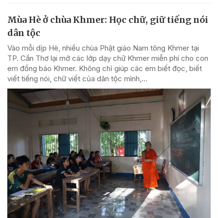
Mùa Hè ở chùa Khmer: Học chữ, giữ tiếng nói
dân tộc
Vào mỗi dịp Hè, nhiều chùa Phật giáo Nam tông Khmer tại
TP. Cần Thơ lại mở các lớp dạy chữ Khmer miễn phí cho con
em đồng bào Khmer. Không chỉ giúp các em biết đọc, biết
viết tiếng nói, chữ viết của dân tộc mình,...