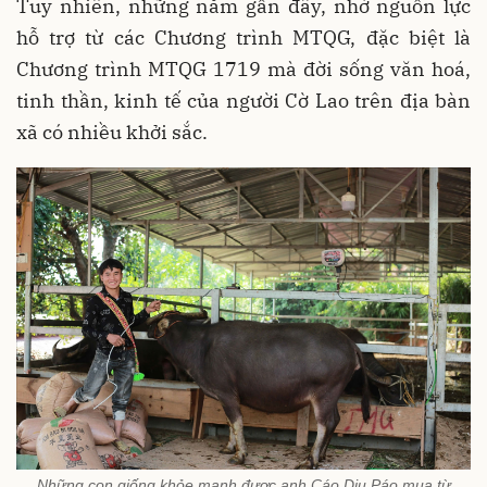
Tuy nhiên, những năm gần đây, nhờ nguồn lực
hỗ trợ từ các Chương trình MTQG, đặc biệt là
Chương trình MTQG 1719 mà đời sống văn hoá,
tinh thần, kinh tế của người Cờ Lao trên địa bàn
xã có nhiều khởi sắc.
Những con giống khỏe mạnh được anh Cáo Diu Páo mua từ