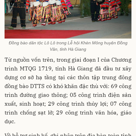
Đồng bào dân tộc Lô Lô trong Lễ hội Khèn Mông huyện Đồng
Văn, tỉnh Hà Giang
Từ nguồn vốn trên, trong giai đoạn I của Chương
trình MTQG 1719, tỉnh Hà Giang đã đầu tư xây
dựng cơ sở hạ tầng tại các thôn tập trung đông
đồng bào DTTS có khó khăn đặc thù với: 69 công
trình đường giao thông; 05 công trình điện sản
xuất, sinh hoạt; 29 công trình thủy lợi; 07 công
trình chống sạt lở; 29 công trình văn hóa, giáo
dục.
Về hỗ trợ sinh kế, ghi nhận trên địa bàn toàn tỉnh