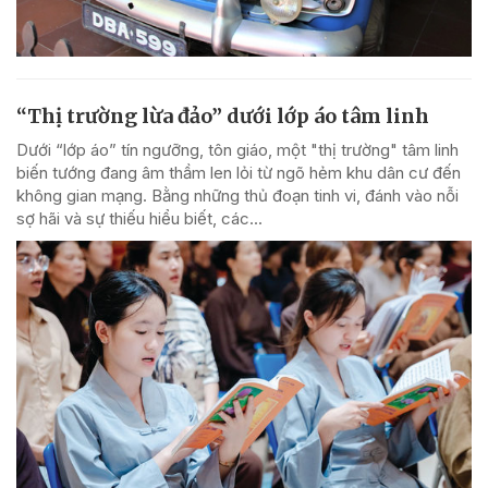
“Thị trường lừa đảo” dưới lớp áo tâm linh
Dưới “lớp áo” tín ngưỡng, tôn giáo, một "thị trường" tâm linh
biến tướng đang âm thầm len lỏi từ ngõ hẻm khu dân cư đến
không gian mạng. Bằng những thủ đoạn tinh vi, đánh vào nỗi
sợ hãi và sự thiếu hiểu biết, các...