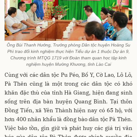
Ông Bùi Thanh Hưởng, Trưởng phòng Dân tộc huyện Hoàng Su
Phì trao đổi kinh nghiệm thực hiện Tiểu dự án 1 thuộc Dự án 9,
Chương trình MTQG 1719 với Đoàn tham quan học tập kinh
nghiệm huyện Mường Khương, tỉnh Lào Cai
Cùng với các dân tộc Pu Péo, Bố Y, Cờ Lao, Lô Lô,
Pà Thẻn cũng là một trong các dân tộc có khó
khăn đặc thù của tỉnh Hà Giang, hiện đang sinh
sống trên địa bàn huyện Quang Bình. Tại thôn
Đồng Tiến, xã Yên Thành hiện nay có 65 hộ, với
hơn 400 nhân khẩu là đồng bào dân tộc Pà Thẻn.
Việc bảo tồn, gìn giữ và phát huy các giá trị văn
hóa của dân tộc Pà Thẻn được chính quyền địa