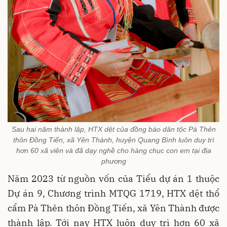
Sau hai năm thành lập, HTX dệt của đồng bào dân tộc Pà Thẻn
thôn Đồng Tiến, xã Yên Thành, huyện Quang Bình luôn duy trì
hơn 60 xã viên và đã dạy nghề cho hàng chục con em tại địa
phương
Năm 2023 từ nguồn vốn của Tiểu dự án 1 thuộc
Dự án 9, Chương trình MTQG 1719, HTX dệt thổ
cẩm Pà Thẻn thôn Đồng Tiến, xã Yên Thành được
thành lập. Tới nay HTX luôn duy trì hơn 60 xã