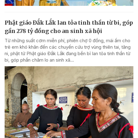
Phật giáo Đắk Lắk lan tỏa tinh thần từ bi, góp
gần 278 tỷ đồng cho an sinh xã hội
Từ những suất cơm miễn phí, phiên chợ 0 đồng, mái ấm cho
trẻ em khó khăn đến các chuyến cứu trợ vùng thiên tai, tăng
ni, phật tử Phật giáo Đắk Lắk đang bền bỉ lan tỏa tinh thần từ
bi, góp phần chăm lo an sinh xã...