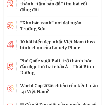
2
thành “tấm bản đồ” tìm hài cốt
đồng đội
3
“Kho báu xanh” nơi đại ngàn
Trường Sơn
4
10 bãi biển đẹp nhất Việt Nam theo
bình chọn của Lonely Planet
Phú Quốc vượt Bali, trở thành hòn
5
đảo đẹp thứ hai châu Á - Thái Bình
Dương
6
World Cup 2026 chiếu trên kênh nào
tại Việt Nam?
Cô gái Dao viết câu chuyện đẹp về