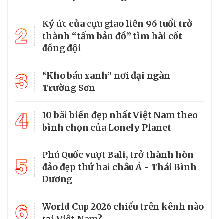
Ký ức của cựu giao liên 96 tuổi trở
2
thành “tấm bản đồ” tìm hài cốt
đồng đội
3
“Kho báu xanh” nơi đại ngàn
Trường Sơn
4
10 bãi biển đẹp nhất Việt Nam theo
bình chọn của Lonely Planet
Phú Quốc vượt Bali, trở thành hòn
5
đảo đẹp thứ hai châu Á - Thái Bình
Dương
6
World Cup 2026 chiếu trên kênh nào
tại Việt Nam?