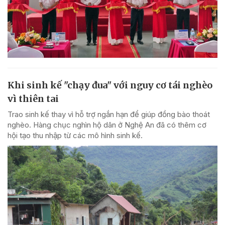
Khi sinh kế "chạy đua" với nguy cơ tái nghèo
vì thiên tai
Trao sinh kế thay vì hỗ trợ ngắn hạn để giúp đồng bào thoát
nghèo. Hàng chục nghìn hộ dân ở Nghệ An đã có thêm cơ
hội tạo thu nhập từ các mô hình sinh kế.