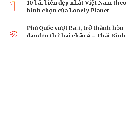
1
10 bãi biển đẹp nhất Việt Nam theo
bình chọn của Lonely Planet
Phú Quốc vượt Bali, trở thành hòn
2
đảo đẹp thứ hai châu Á - Thái Bình
Dương
3
World Cup 2026 chiếu trên kênh nào
tại Việt Nam?
4
Làng cổ đẹp như tranh vẽ giữa
lòng miền Trung
5
Miền suối mát dưới tán rừng
nguyên sinh Xuân Sơn