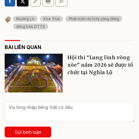
Mường Lò
Xòe Thái
Phát triển du lichj cộng đồng
đồng bào DTTS
BÀI LIÊN QUAN
Hội thi “Lung linh vòng
xòe” năm 2026 sẽ được tổ
chức tại Nghĩa Lộ
Gửi bình luận