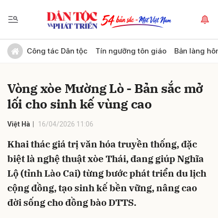
Gửi bình luận
Công tác Dân tộc
Tín ngưỡng tôn giáo
Bản làng hô
Vòng xòe Mường Lò - Bản sắc mở
lối cho sinh kế vùng cao
Việt Hà
16/04/2026 11:06
Khai thác giá trị văn hóa truyền thống, đặc
Hủy
Gửi
biệt là nghệ thuật xòe Thái, đang giúp Nghĩa
Lộ (tỉnh Lào Cai) từng bước phát triển du lịch
cộng đồng, tạo sinh kế bền vững, nâng cao
đời sống cho đồng bào DTTS.