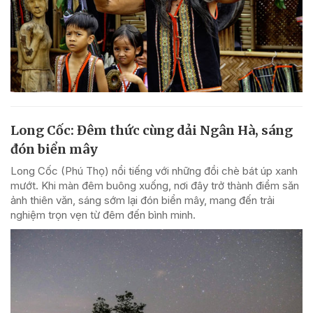
Long Cốc: Đêm thức cùng dải Ngân Hà, sáng
đón biển mây
Long Cốc (Phú Thọ) nổi tiếng với những đồi chè bát úp xanh
mướt. Khi màn đêm buông xuống, nơi đây trở thành điểm săn
ảnh thiên văn, sáng sớm lại đón biển mây, mang đến trải
nghiệm trọn vẹn từ đêm đến bình minh.