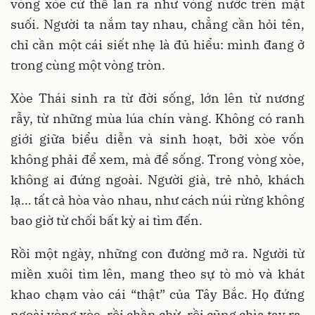
vòng xòe cứ thế lan ra như vòng nước trên mặt
suối. Người ta nắm tay nhau, chẳng cần hỏi tên,
chỉ cần một cái siết nhẹ là đủ hiểu: mình đang ở
trong cùng một vòng tròn.
Xòe Thái sinh ra từ đời sống, lớn lên từ nương
rẫy, từ những mùa lúa chín vàng. Không có ranh
giới giữa biểu diễn và sinh hoạt, bởi xòe vốn
không phải để xem, mà để sống. Trong vòng xòe,
không ai đứng ngoài. Người già, trẻ nhỏ, khách
lạ… tất cả hòa vào nhau, như cách núi rừng không
bao giờ từ chối bất kỳ ai tìm đến.
Rồi một ngày, những con đường mở ra. Người từ
miền xuôi tìm lên, mang theo sự tò mò và khát
khao chạm vào cái “thật” của Tây Bắc. Họ đứng
ngoài vòng xòe, rồi chần chừ, rồi cũng chìa tay ra.