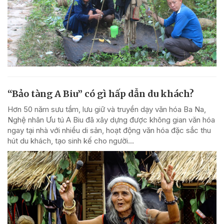
“Bảo tàng A Biu” có gì hấp dẫn du khách?
Hơn 50 năm sưu tầm, lưu giữ và truyền dạy văn hóa Ba Na,
Nghệ nhân Ưu tú A Biu đã xây dựng được không gian văn hóa
ngay tại nhà với nhiều di sản, hoạt động văn hóa đặc sắc thu
hút du khách, tạo sinh kế cho người...