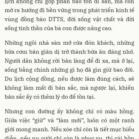
lịch không chỉ góp phần bảo tồn di sản, mà còn
mở ra hướng đi bền vững trong phát triển kinh tế
vùng đồng bào DTTS, đời sống vật chất và đời
sống tinh thần của bà con được nâng cao.
Những ngôi nhà sàn mở cửa đón khách, những
bữa cơm bản giản dị trở thành bữa ăn đáng nhớ.
Người dân không rời bản làng để đi xa, mà ở lại,
sống bằng chính những gì họ đã gìn giữ bao đời.
Du lịch cộng đồng, nếu được làm đúng cách, sẽ
không làm mất đi bản sắc, mà ngược lại, khiến
bản sắc ấy có thêm lý do để tồn tại.
Nhưng con đường ấy không chỉ có màu hồng.
Giữa việc “giữ” và “làm mới”, luôn có một ranh
giới mong manh. Nếu xòe chỉ còn là tiết mục biểu
diễn, nếu nụ cười chỉ còn là phục vụ, thì cái hồn