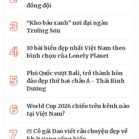
đồng đội
3
“Kho báu xanh” nơi đại ngàn
Trường Sơn
4
10 bãi biển đẹp nhất Việt Nam theo
bình chọn của Lonely Planet
Phú Quốc vượt Bali, trở thành hòn
5
đảo đẹp thứ hai châu Á - Thái Bình
Dương
6
World Cup 2026 chiếu trên kênh nào
tại Việt Nam?
7
Cô gái Dao viết câu chuyện đẹp về
khát vọng cống hiến