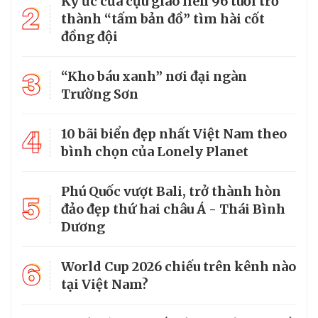
Ký ức của cựu giao liên 96 tuổi trở
2
thành “tấm bản đồ” tìm hài cốt
đồng đội
3
“Kho báu xanh” nơi đại ngàn
Trường Sơn
4
10 bãi biển đẹp nhất Việt Nam theo
bình chọn của Lonely Planet
Phú Quốc vượt Bali, trở thành hòn
5
đảo đẹp thứ hai châu Á - Thái Bình
Dương
6
World Cup 2026 chiếu trên kênh nào
tại Việt Nam?