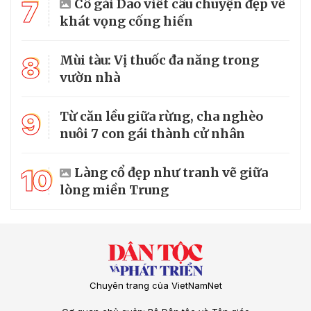
7
Cô gái Dao viết câu chuyện đẹp về
khát vọng cống hiến
8
Mùi tàu: Vị thuốc đa năng trong
vườn nhà
9
Từ căn lều giữa rừng, cha nghèo
nuôi 7 con gái thành cử nhân
10
Làng cổ đẹp như tranh vẽ giữa
lòng miền Trung
Chuyên trang của VietNamNet