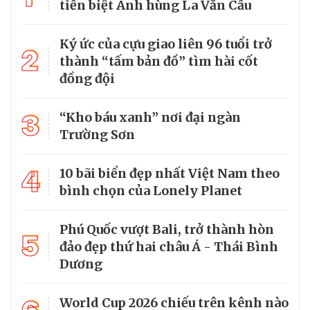
tiễn biệt Anh hùng La Văn Cầu
Ký ức của cựu giao liên 96 tuổi trở
2
thành “tấm bản đồ” tìm hài cốt
đồng đội
3
“Kho báu xanh” nơi đại ngàn
Trường Sơn
4
10 bãi biển đẹp nhất Việt Nam theo
bình chọn của Lonely Planet
Phú Quốc vượt Bali, trở thành hòn
5
đảo đẹp thứ hai châu Á - Thái Bình
Dương
World Cup 2026 chiếu trên kênh nào