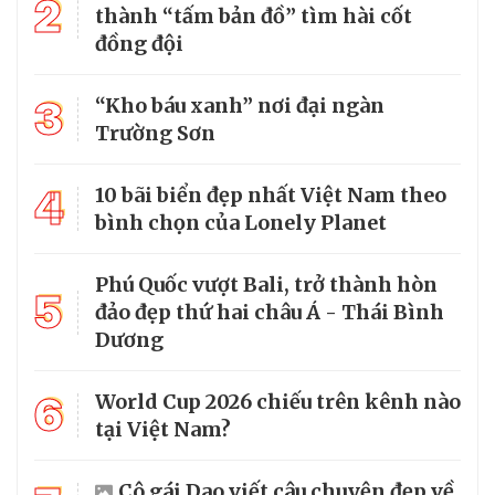
2
thành “tấm bản đồ” tìm hài cốt
đồng đội
3
“Kho báu xanh” nơi đại ngàn
Trường Sơn
4
10 bãi biển đẹp nhất Việt Nam theo
bình chọn của Lonely Planet
Phú Quốc vượt Bali, trở thành hòn
5
đảo đẹp thứ hai châu Á - Thái Bình
Dương
6
World Cup 2026 chiếu trên kênh nào
tại Việt Nam?
Cô gái Dao viết câu chuyện đẹp về