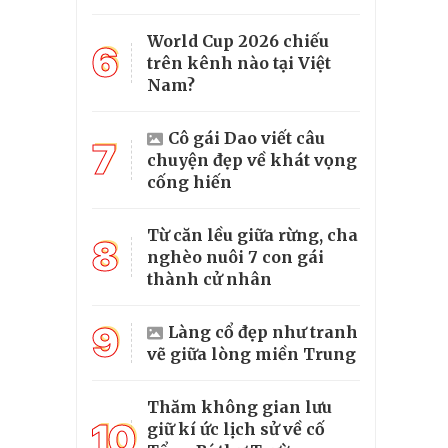
World Cup 2026 chiếu
6
trên kênh nào tại Việt
Nam?
Cô gái Dao viết câu
7
chuyện đẹp về khát vọng
cống hiến
Từ căn lều giữa rừng, cha
8
nghèo nuôi 7 con gái
thành cử nhân
9
Làng cổ đẹp như tranh
vẽ giữa lòng miền Trung
Thăm không gian lưu
10
giữ kí ức lịch sử về cố