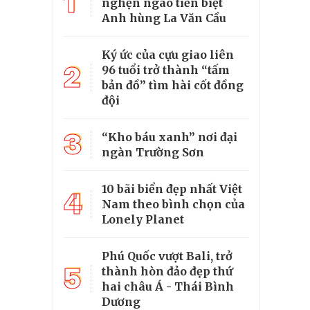
1
nghẹn ngào tiễn biệt
Anh hùng La Văn Cầu
Ký ức của cựu giao liên
2
96 tuổi trở thành “tấm
bản đồ” tìm hài cốt đồng
đội
3
“Kho báu xanh” nơi đại
ngàn Trường Sơn
10 bãi biển đẹp nhất Việt
4
Nam theo bình chọn của
Lonely Planet
Phú Quốc vượt Bali, trở
5
thành hòn đảo đẹp thứ
hai châu Á - Thái Bình
Dương