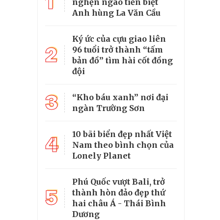
1
nghẹn ngào tiễn biệt
Anh hùng La Văn Cầu
Ký ức của cựu giao liên
2
96 tuổi trở thành “tấm
bản đồ” tìm hài cốt đồng
đội
3
“Kho báu xanh” nơi đại
ngàn Trường Sơn
10 bãi biển đẹp nhất Việt
4
Nam theo bình chọn của
Lonely Planet
Phú Quốc vượt Bali, trở
5
thành hòn đảo đẹp thứ
hai châu Á - Thái Bình
Dương