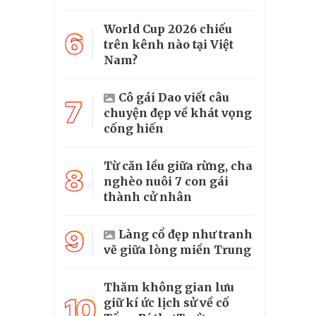
World Cup 2026 chiếu
6
trên kênh nào tại Việt
Nam?
Cô gái Dao viết câu
7
chuyện đẹp về khát vọng
cống hiến
Từ căn lều giữa rừng, cha
8
nghèo nuôi 7 con gái
thành cử nhân
9
Làng cổ đẹp như tranh
vẽ giữa lòng miền Trung
Thăm không gian lưu
10
giữ kí ức lịch sử về cố