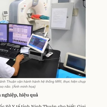
 Ninh Thuận vận hành hành hệ thống MRI, thực hiện chụp
sọ não. (Ảnh minh họa)
n nghiệp, hiệu quả
 Sở Y tế tỉnh Ninh Thuận cho biết: Giai