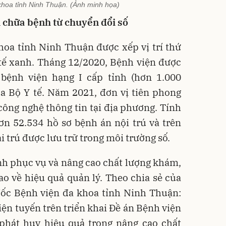
khoa tỉnh Ninh Thuận. (Ảnh minh họa)
 chữa bệnh từ chuyển đổi số
oa tỉnh Ninh Thuận được xếp vị trí thứ
 tế xanh. Tháng 12/2020, Bệnh viện được
bệnh viện hạng I cấp tỉnh (hơn 1.000
a Bộ Y tế. Năm 2021, đơn vị tiên phong
 công nghệ thông tin tại địa phương. Tính
ơn 52.534 hồ sơ bệnh án nội trú và trên
 trú được lưu trữ trong môi trường số.
nh phục vụ và nâng cao chất lượng khám,
o về hiệu quả quản lý. Theo chia sẻ của
ốc Bệnh viện đa khoa tỉnh Ninh Thuận:
iện tuyến trên triển khai Đề án Bệnh viện
 phát huy hiệu quả trong nâng cao chất