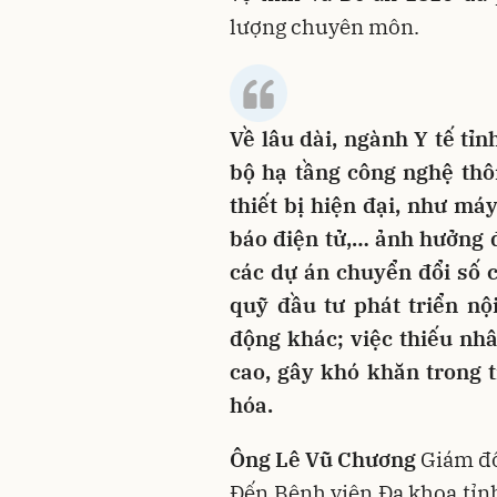
lượng chuyên môn.
Về lâu dài, ngành Y tế tỉ
bộ hạ tầng công nghệ thôn
thiết bị hiện đại, như má
báo điện tử,… ảnh hưởng 
các dự án chuyển đổi số 
quỹ đầu tư phát triển nộ
động khác; việc thiếu nh
cao, gây khó khăn trong 
hóa.
Ông Lê Vũ Chương
Giám đố
Đến Bệnh viện Đa khoa tỉ