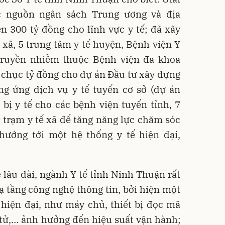
c nguồn ngân sách Trung ương và địa
n 300 tỷ đồng cho lĩnh vực y tế; đã xây
 xã, 5 trung tâm y tế huyện, Bệnh viện Y
Truyền nhiễm thuộc Bệnh viện đa khoa
ng chục tỷ đồng cho dự án Đầu tư xây dựng
ng ứng dịch vụ y tế tuyến cơ sở (dự án
bị y tế cho các bệnh viện tuyến tỉnh, 7
 trạm y tế xã để tăng năng lực chăm sóc
ướng tới một hệ thống y tế hiện đại,
lâu dài, ngành Y tế tỉnh Ninh Thuận rất
 tầng công nghệ thông tin, bởi hiện một
ị hiện đại, như máy chủ, thiết bị đọc mã
 tử,… ảnh hưởng đến hiệu suất vận hành;