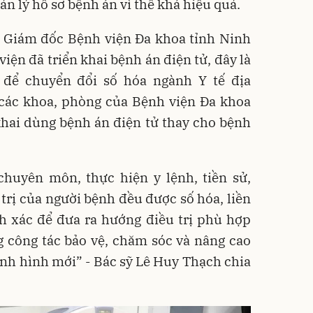
uản lý hồ sơ bệnh án vì thế khá hiệu quả.
, Giám đốc Bệnh viện Đa khoa tỉnh Ninh
iện đã triển khai bệnh án điện tử, đây là
 để chuyển đổi số hóa ngành Y tế địa
 các khoa, phòng của Bệnh viện Đa khoa
khai dùng bệnh án điện tử thay cho bệnh
chuyên môn, thực hiện y lệnh, tiền sử,
 trị của người bệnh đều được số hóa, liền
h xác để đưa ra hướng điều trị phù hợp
 công tác bảo vệ, chăm sóc và nâng cao
nh hình mới” - Bác sỹ Lê Huy Thạch chia