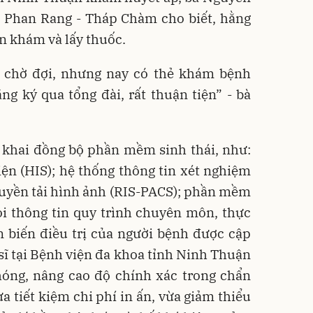
. Phan Rang - Tháp Chàm cho biết, hằng
n khám và lấy thuốc.
 chờ đợi, nhưng nay có thẻ khám bệnh
g ký qua tổng đài, rất thuận tiện” - bà
 khai đồng bộ phần mềm sinh thái, như:
ện (HIS); hệ thống thông tin xét nghiệm
 truyền tải hình ảnh (RIS-PACS); phần mềm
i thông tin quy trình chuyên môn, thực
ễn biến điều trị của người bệnh được cập
 sĩ tại Bệnh viện đa khoa tỉnh Ninh Thuận
hóng, nâng cao độ chính xác trong chẩn
ừa tiết kiệm chi phí in ấn, vừa giảm thiểu