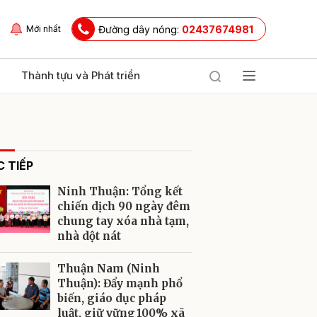
Đường dây nóng:
02437674981
Mới nhất
Thành tựu và Phát triển
 TIẾP
Ninh Thuận: Tổng kết
chiến dịch 90 ngày đêm
chung tay xóa nhà tạm,
nhà dột nát
ửi
Thuận Nam (Ninh
Thuận): Đẩy mạnh phổ
biến, giáo dục pháp
luật, giữ vững 100% xã