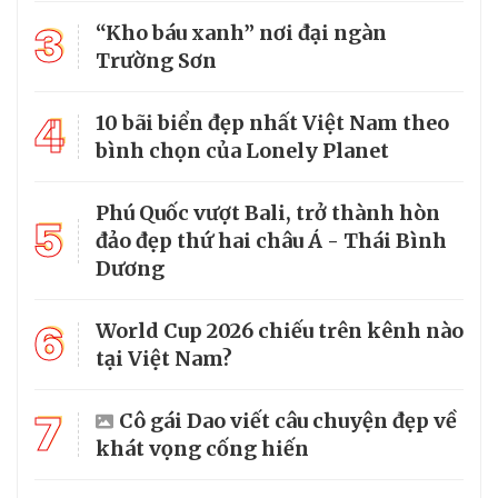
3
“Kho báu xanh” nơi đại ngàn
Trường Sơn
4
10 bãi biển đẹp nhất Việt Nam theo
bình chọn của Lonely Planet
Phú Quốc vượt Bali, trở thành hòn
5
đảo đẹp thứ hai châu Á - Thái Bình
Dương
6
World Cup 2026 chiếu trên kênh nào
tại Việt Nam?
7
Cô gái Dao viết câu chuyện đẹp về
khát vọng cống hiến