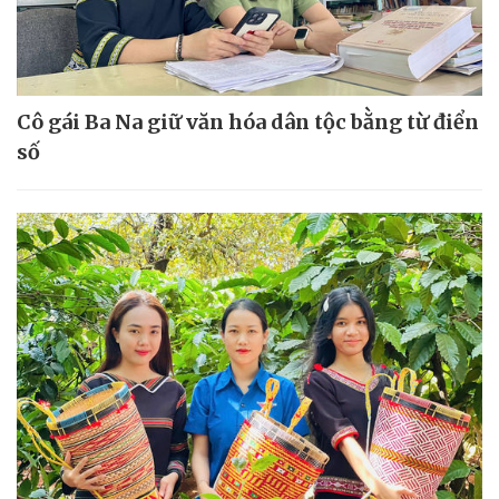
Cô gái Ba Na giữ văn hóa dân tộc bằng từ điển
số