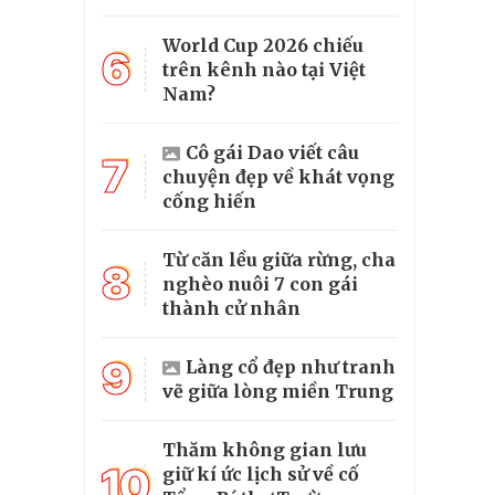
World Cup 2026 chiếu
6
trên kênh nào tại Việt
Nam?
Cô gái Dao viết câu
7
chuyện đẹp về khát vọng
cống hiến
Từ căn lều giữa rừng, cha
8
nghèo nuôi 7 con gái
thành cử nhân
9
Làng cổ đẹp như tranh
vẽ giữa lòng miền Trung
Thăm không gian lưu
10
giữ kí ức lịch sử về cố