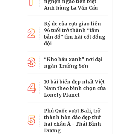
1
nghẹn ngào tiễn biệt
Anh hùng La Văn Cầu
Ký ức của cựu giao liên
2
96 tuổi trở thành “tấm
bản đồ” tìm hài cốt đồng
đội
3
“Kho báu xanh” nơi đại
ngàn Trường Sơn
10 bãi biển đẹp nhất Việt
4
Nam theo bình chọn của
Lonely Planet
Phú Quốc vượt Bali, trở
5
thành hòn đảo đẹp thứ
hai châu Á - Thái Bình
Dương