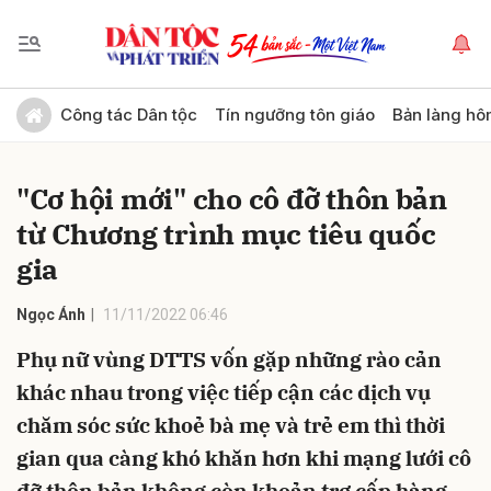
Gửi bình luận
Công tác Dân tộc
Tín ngưỡng tôn giáo
Bản làng hô
"Cơ hội mới" cho cô đỡ thôn bản
từ Chương trình mục tiêu quốc
gia
Ngọc Ánh
11/11/2022 06:46
Hủy
Gửi
Phụ nữ vùng DTTS vốn gặp những rào cản
khác nhau trong việc tiếp cận các dịch vụ
chăm sóc sức khoẻ bà mẹ và trẻ em thì thời
gian qua càng khó khăn hơn khi mạng lưới cô