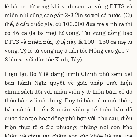
lệ bà mẹ tử vong khi sinh con tại vùng DTTS và
miền núi cũng cao gấp 2-3 lần so với cả nước. (Cụ
thể, ở cấp quốc gia, cứ 100.000 đứa trẻ sinh ra thì
có 46 ca (là bà mẹ) tử vong. Tại vùng đồng bào
DTTS và miền núi, tỷ lệ này là 100 - 150 ca mẹ tử
vong. Tỷ lệ tử vong mẹ ở dân tộc Mông cao gấp 7 -
8 lần so với dân tộc Kinh, Tày).
Hiện tại, Bộ Y tế đang trình Chính phủ xem xét
ban hành Nghị quyết về giải pháp thực hiện
chính sách đối với nhân viên y tế thôn bản, cô đỡ
thôn bản với nội dung: Duy trì bảo đảm mỗi thôn,
bản có từ 1 đến 2 nhân viên y tế thôn bản đã
được đào tạo hoạt động phù hợp với nhu cầu, điều
kiện thực tế ở địa phương; những nơi còn khó
khăn về công tác chăm sóc sức khỏe bà mẹ, trẻ