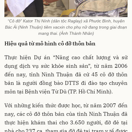
“Cô đỡ” Katơr Thị Nính (dân tộc Raglay) xã Phước Bình, huyện
Bác Ái (Ninh Thuận) tiêm vacxin cho phụ nữ đang trong giai đoạn
mang thai. (Ảnh Thành Nhân)
Hiệu quả từ mô hình cô đỡ thôn bản
Thực hiện Dự án “Nâng cao chất lượng và sử
dụng dịch vụ sức khỏe sinh sản”, từ năm 2006
đến nay, tỉnh Ninh Thuận đã cử 45 cô đỡ thôn
bản là người đồng bào DTTS đi đào tạo chuyên
môn tại Bệnh viện Từ Dũ (TP. Hồ Chí Minh).
Với những kiến thức được học, từ năm 2007 đến
nay, các cô đỡ thôn bản của tỉnh Ninh Thuận đã
thực hiện khám thai cho 3.650 người, đỡ đẻ tại
nhà cho 237 ca, tham gia đỡ đẻ tại trạm y tế được