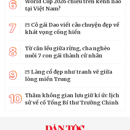
6
World Cup 2026 chiếu trên kênh nào
tại Việt Nam?
7
Cô gái Dao viết câu chuyện đẹp về
khát vọng cống hiến
8
Từ căn lều giữa rừng, cha nghèo
nuôi 7 con gái thành cử nhân
9
Làng cổ đẹp như tranh vẽ giữa
lòng miền Trung
10
Thăm không gian lưu giữ kí ức lịch
sử về cố Tổng Bí thư Trường Chinh