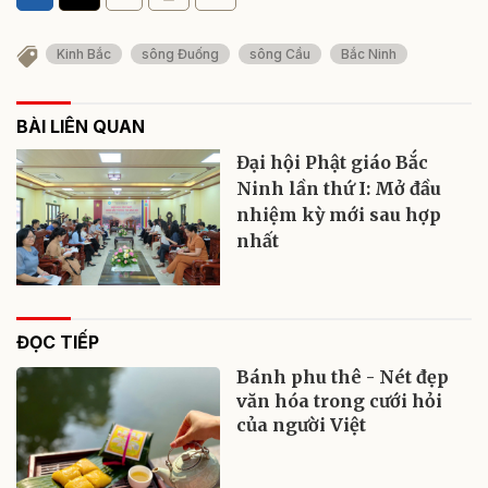
Kinh Bắc
sông Đuống
sông Cầu
Bắc Ninh
BÀI LIÊN QUAN
Đại hội Phật giáo Bắc
Ninh lần thứ I: Mở đầu
nhiệm kỳ mới sau hợp
nhất
ĐỌC TIẾP
Bánh phu thê - Nét đẹp
văn hóa trong cưới hỏi
của người Việt