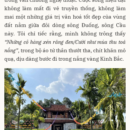
không làm mất đi vẻ truyền thống, không làm
mai một những giá trị văn hoá tốt đẹp của vùng
đất nằm giữa đôi dòng sông Đuống, sông Cầu
này. Tôi chỉ tiếc rằng, mình không trông thấy
“
N
hững cô hàng xén răng đen/
C
ười như mùa thu toả
nắng”
, trong bộ áo tứ thân thướt tha, chít khăn mỏ
quạ, dịu dàng bước đi trong nắng vàng Kinh Bắc.