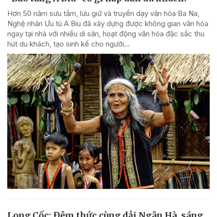
Hơn 50 năm sưu tầm, lưu giữ và truyền dạy văn hóa Ba Na,
Nghệ nhân Ưu tú A Biu đã xây dựng được không gian văn hóa
ngay tại nhà với nhiều di sản, hoạt động văn hóa đặc sắc thu
hút du khách, tạo sinh kế cho người...
Long Cốc: Đêm thức cùng dải Ngân Hà, sáng