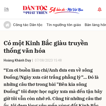
Gửi bình luận
Công tác Dân tộc
Tín ngưỡng tôn giáo
Bản làng hô
Có một Kinh Bắc giàu truyền
thống văn hóa
Hoàng Khánh Duy
07/08/2023 15:48
“Em ơi buồn làm chi/Anh đưa em về sông
Hủy
Gửi
Đuống/Ngày xưa cát trắng phẳng lỳ”... Đó là
những câu thơ trong bài "Bên kia sông
Đuống" tôi được học ngày xưa mà đến tận bây
giờ tôi vẫn còn nhớ rõ. Cũng từ những câu thơ
ấy, tôi đem lòng yêu mến vùng đất Kinh Bắc