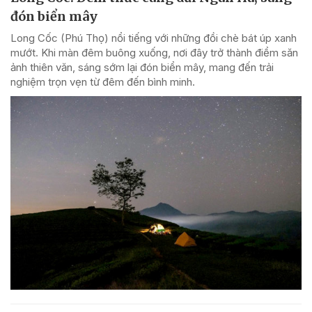
đón biển mây
Long Cốc (Phú Thọ) nổi tiếng với những đồi chè bát úp xanh
mướt. Khi màn đêm buông xuống, nơi đây trở thành điểm săn
ảnh thiên văn, sáng sớm lại đón biển mây, mang đến trải
nghiệm trọn vẹn từ đêm đến bình minh.