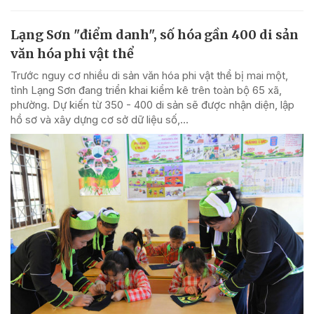
Lạng Sơn "điểm danh", số hóa gần 400 di sản
văn hóa phi vật thể
Trước nguy cơ nhiều di sản văn hóa phi vật thể bị mai một,
tỉnh Lạng Sơn đang triển khai kiểm kê trên toàn bộ 65 xã,
phường. Dự kiến từ 350 - 400 di sản sẽ được nhận diện, lập
hồ sơ và xây dựng cơ sở dữ liệu số,...