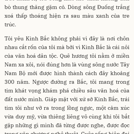
bò thung thăng gặm cỏ. Dòng sông Đuống trắng
xoá thấp thoáng hiện ra sau màu xanh của tre
trúc.
Tôi yêu Kinh Bắc không phải vì đây là nơi chôn
nhau cắt rốn của tôi mà bởi vì Kinh Bắc là cái nôi
của văn hoá dân tộc. Quê hương tôi nằm ở miền
Nam xa xôi, nói đúng hơn là vùng sông nước Tây
Nam Bộ mới được hình thành cách đây khoảng
300 năm. Ngược đường ra Bắc, tôi mang trong
tim khát vọng khám phá chiều sâu văn hoá của
đất nước mình. Giáp mặt với xứ sở Kinh Bắc, trái
tim tôi như vỡ ra trong lồng ngực, một cảm xúc
vừa duy mỹ, vừa thiêng liêng vô cùng khi tôi bắt
gặp những gì mình đã từng được nghe, được đọc
trong văn chương nghệ thuật. Cuộc sống hiện đại