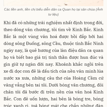
Các liền anh, liền chị biểu diễn dân ca Quan họ tại sân chùa (Ảnh
tư liệu)
Khi đã có những trải nghiệm nhất định trong đời,
theo dòng văn chương, tôi tìm về Kinh Bắc. Kinh
Bắc là một vùng văn hoá được bồi đắp bởi hai
dòng sông Đuống, sông Cầu, thuộc tỉnh Bắc Ninh
ngày nay, là quê hương của làn điệu dân ca quan
họ và biết bao giá trị tinh thần được hun đúc và
gìn giữ tự ngàn đời nay. Khoảnh khắc ngồi trên
xe đi dọc con đê là dấu tích của nền văn minh lúa
nước xa xưa, những câu thơ của Hoàng Cầm cứ
văng vẳng bên tai tôi. Dưới bóng văn chương, đôi
chân tôi đã bước đi trên nền của văn hoá Kinh
Bắc. Con đê uốn lượn, hai bên là bóng tre, bóng
trúc xanh rì, toả bóng mát che chắn những đàn