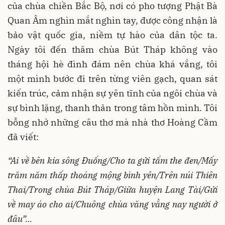
của chùa chiền Bắc Bộ, nơi có pho tượng Phật Bà
Quan Âm nghìn mắt nghìn tay, được công nhận là
bảo vật quốc gia, niềm tự hào của dân tộc ta.
Ngày tôi đến thăm chùa Bút Tháp không vào
tháng hội hè đình đám nên chùa khá vắng, tôi
một mình bước đi trên từng viên gạch, quan sát
kiến trúc, cảm nhận sự yên tĩnh của ngôi chùa và
sự bình lặng, thanh thản trong tâm hồn mình. Tôi
bỗng nhớ những câu thơ mà nhà thơ Hoàng Cầm
đã viết:
“Ai về bên kia sông Đuống/
Cho ta gửi tấm the đen/
Mấy
trăm năm thấp thoáng mộng bình yên/
Trên núi Thiên
Thai/
Trong chùa Bút Tháp/
Giữa huyện Lang Tài/
Gửi
về may áo cho ai/
Chuông chùa văng vẳng nay người ở
đâu”…