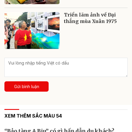
Triển lãm ảnh về Đại
thắng mùa Xuân 1975
Gửi bình luận
XEM THÊM SẮC MÀU 54
“Bảo tàng A Biu” có gì hấp dẫn du khách?