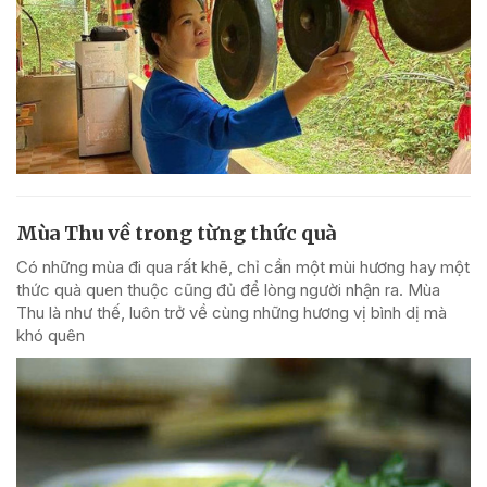
Mùa Thu về trong từng thức quà
Có những mùa đi qua rất khẽ, chỉ cần một mùi hương hay một
thức quà quen thuộc cũng đủ để lòng người nhận ra. Mùa
Thu là như thế, luôn trở về cùng những hương vị bình dị mà
khó quên