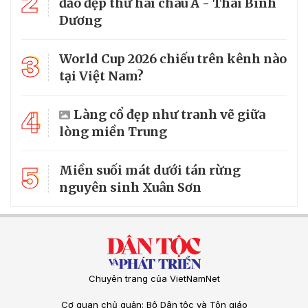
2
đảo đẹp thứ hai châu Á - Thái Bình
Dương
3
World Cup 2026 chiếu trên kênh nào
tại Việt Nam?
4
Làng cổ đẹp như tranh vẽ giữa
lòng miền Trung
5
Miền suối mát dưới tán rừng
nguyên sinh Xuân Sơn
Chuyên trang của VietNamNet
Cơ quan chủ quản: Bộ Dân tộc và Tôn giáo