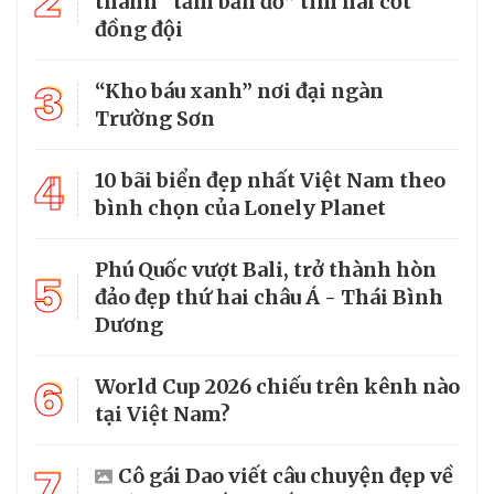
2
thành “tấm bản đồ” tìm hài cốt
đồng đội
3
“Kho báu xanh” nơi đại ngàn
Trường Sơn
4
10 bãi biển đẹp nhất Việt Nam theo
bình chọn của Lonely Planet
Phú Quốc vượt Bali, trở thành hòn
5
đảo đẹp thứ hai châu Á - Thái Bình
Dương
6
World Cup 2026 chiếu trên kênh nào
tại Việt Nam?
7
Cô gái Dao viết câu chuyện đẹp về