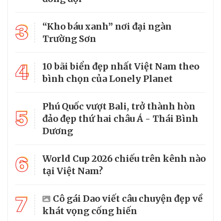
3
“Kho báu xanh” nơi đại ngàn
Trường Sơn
4
10 bãi biển đẹp nhất Việt Nam theo
bình chọn của Lonely Planet
Phú Quốc vượt Bali, trở thành hòn
5
đảo đẹp thứ hai châu Á - Thái Bình
Dương
6
World Cup 2026 chiếu trên kênh nào
tại Việt Nam?
7
Cô gái Dao viết câu chuyện đẹp về
khát vọng cống hiến